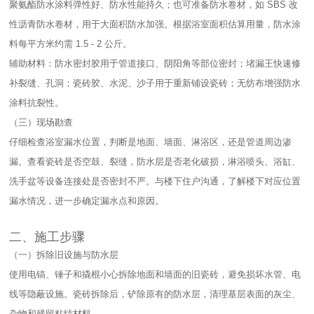
聚氨酯防水涂料弹性好、防水性能持久；也可准备防水卷材，如 SBS 改
性沥青防水卷材，用于大面积防水加强。根据浴室面积估算用量，防水涂
料每平方米约需 1.5 - 2 公斤。​
辅助材料：防水密封胶用于管道接口、阴阳角等部位密封；堵漏王快速修
补裂缝、孔洞；瓷砖胶、水泥、沙子用于重新铺设瓷砖；无纺布增强防水
涂料抗裂性。​
（三）现场勘查​
仔细检查浴室漏水位置，判断是地面、墙面、淋浴区，还是管道周边渗
漏。查看瓷砖是否空鼓、裂缝，防水层是否老化破损，淋浴喷头、浴缸、
洗手盆等设备连接处是否密封不严。与楼下住户沟通，了解楼下对应位置
漏水情况，进一步确定漏水点和原因。​
二、施工步骤​
（一）拆除旧设施与防水层​
使用电镐、锤子和撬棍小心拆除地面和墙面的旧瓷砖，避免损坏水管、电
线等隐蔽设施。瓷砖拆除后，铲除原有的防水层，清理基层表面的灰尘、
杂物和残留粘结材料。​