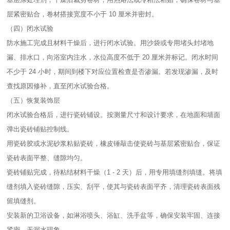
层紧密贴合，卷材搭接宽度不小于 10 厘米并密封。​
（四）闭水试验​
防水施工完成且材料干燥后，进行闭水试验。用沙袋或专用堵头封堵地
漏、排水口，向浴室内注水，水位高度不低于 20 厘米并标记。闭水时间
不少于 24 小时，期间到楼下对应位置检查是否渗漏。若发现渗漏，及时
查找原因修补，直至闭水试验合格。​
（五）恢复装饰层​
闭水试验合格后，进行瓷砖铺设。按测量尺寸和设计要求，在地面和墙面
弹出瓷砖铺贴控制线。​
用瓷砖胶或水泥砂浆粘贴瓷砖，橡皮锤敲击使瓷砖与基层紧密贴合，保证
瓷砖表面平整、缝隙均匀。​
瓷砖铺贴完成，待粘结材料干燥（1 - 2 天）后，用专用填缝剂填缝。将填
缝剂填入瓷砖缝隙，压实、刮平，使其与瓷砖表面平齐，清理瓷砖表面残
留填缝剂。​
安装新的卫浴设备，如淋浴喷头、浴缸、洗手盆等，确保安装牢固、连接
紧密，无漏水现象。​