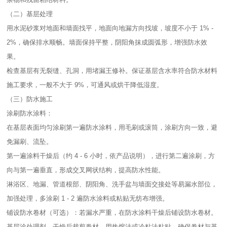
（二）基层处理​
用水泥砂浆对地面和墙面找平，地面向地漏方向找坡，坡度不小于 1% -
2%，确保排水顺畅。墙面保持平整，阴阳角抹成圆弧形，增强防水效
果。​
检查基层有无裂缝、孔洞，用堵漏王修补。保证基层含水率符合防水材料
施工要求，一般不大于 9%，可通风或烘干降低湿度。​
（三）防水施工​
涂刷防水涂料：​
在基层表面均匀涂刷第一遍防水涂料，用毛刷或滚筒，涂刷方向一致，避
免漏刷、流坠。​
第一遍涂料干燥后（约 4 - 6 小时，依产品说明），进行第二遍涂刷，方
向与第一遍垂直，形成交叉网状结构，提高防水性能。​
淋浴区、地漏、管道根部、阴阳角、洗手盆与墙面交接处等易漏水部位，
加强处理，多涂刷 1 - 2 遍防水涂料或粘贴无纺布增强。​
铺设防水卷材（可选）：若漏水严重，在防水涂料干燥后铺设防水卷材。
基层涂处理剂，干燥后裁剪卷材，用热熔法或冷粘法粘贴，确保卷材与基