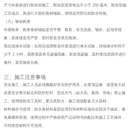
尺寸的卷材进行附加层施工，附加层宽度每边不小于 250 毫米。附加层施
工完成后，再进行大面积卷材铺贴，增强这些部位的防水性能。​
（六）验收检查​
外观检查：检查卷材铺贴是否平整、顺直，有无扭曲、皱折、起泡等现
象；搭接缝是否严密，密封胶是否填充饱满。​
雨后或淋水试验：在雨后或用喷壶对屋顶进行淋水试验，持续淋水时间不
少于 2 小时，观察屋面有无渗漏现象。若发现渗漏，及时查找原因并进行
修补，直至验收合格。​
三、施工注意事项​
安全施工：施工人员必须佩戴好安全防护用具，在屋顶边缘、坡度较大处
设置安全警示标志和防护栏杆。恶劣天气（如大风、暴雨、雷电）禁止施
工。使用喷枪等工具时，要注意防火，施工现场配备灭火器材。​
材料储存与使用：防水卷材和基层处理剂等材料应储存在阴凉干燥处，避
免暴晒和受潮。使用过程中严格按照产品说明书的配比和施工工艺操作，
不同类型材料不可混用。​