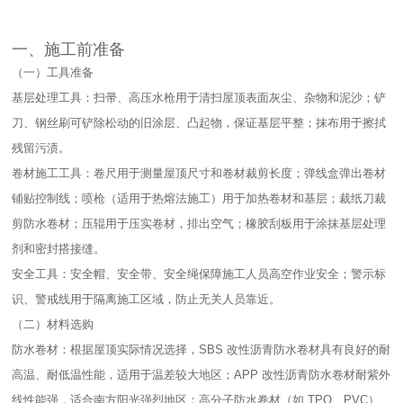
一、施工前准备​
（一）工具准备​
基层处理工具：扫帚、高压水枪用于清扫屋顶表面灰尘、杂物和泥沙；铲
刀、钢丝刷可铲除松动的旧涂层、凸起物，保证基层平整；抹布用于擦拭
残留污渍。​
卷材施工工具：卷尺用于测量屋顶尺寸和卷材裁剪长度；弹线盒弹出卷材
铺贴控制线；喷枪（适用于热熔法施工）用于加热卷材和基层；裁纸刀裁
剪防水卷材；压辊用于压实卷材，排出空气；橡胶刮板用于涂抹基层处理
剂和密封搭接缝。​
安全工具：安全帽、安全带、安全绳保障施工人员高空作业安全；警示标
识、警戒线用于隔离施工区域，防止无关人员靠近。​
（二）材料选购​
防水卷材：根据屋顶实际情况选择，SBS 改性沥青防水卷材具有良好的耐
高温、耐低温性能，适用于温差较大地区；APP 改性沥青防水卷材耐紫外
线性能强，适合南方阳光强烈地区；高分子防水卷材（如 TPO、PVC）