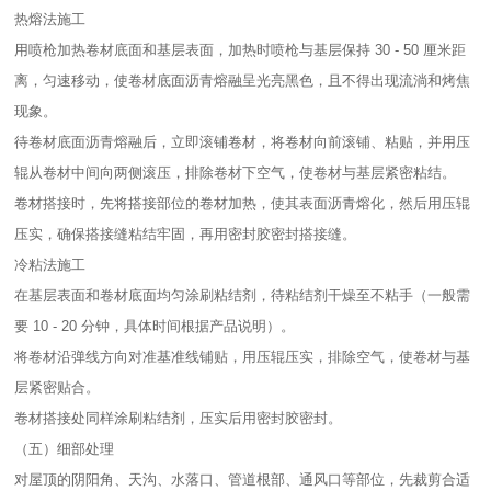
热熔法施工​
用喷枪加热卷材底面和基层表面，加热时喷枪与基层保持 30 - 50 厘米距
离，匀速移动，使卷材底面沥青熔融呈光亮黑色，且不得出现流淌和烤焦
现象。​
待卷材底面沥青熔融后，立即滚铺卷材，将卷材向前滚铺、粘贴，并用压
辊从卷材中间向两侧滚压，排除卷材下空气，使卷材与基层紧密粘结。​
卷材搭接时，先将搭接部位的卷材加热，使其表面沥青熔化，然后用压辊
压实，确保搭接缝粘结牢固，再用密封胶密封搭接缝。​
冷粘法施工​
在基层表面和卷材底面均匀涂刷粘结剂，待粘结剂干燥至不粘手（一般需
要 10 - 20 分钟，具体时间根据产品说明）。​
将卷材沿弹线方向对准基准线铺贴，用压辊压实，排除空气，使卷材与基
层紧密贴合。​
卷材搭接处同样涂刷粘结剂，压实后用密封胶密封。​
（五）细部处理​
对屋顶的阴阳角、天沟、水落口、管道根部、通风口等部位，先裁剪合适