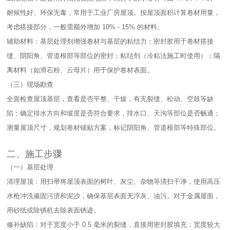
耐候性好、环保无毒，常用于工业厂房屋顶。按屋顶面积计算卷材用量，
考虑搭接部分，一般需额外增加 10% - 15% 的材料。​
辅助材料：基层处理剂增强卷材与基层的粘结力；密封胶用于卷材搭接
缝、阴阳角、管道根部等部位的密封；粘结剂（冷粘法施工时使用）；隔
离材料（如滑石粉、云母片）用于保护卷材表面。​
（三）现场勘查​
全面检查屋顶基层，查看是否平整、干燥，有无裂缝、松动、空鼓等缺
陷；确定排水方向和坡度是否符合要求，排水口、天沟等部位是否畅通；
测量屋顶尺寸，规划卷材铺贴方案，标记阴阳角、管道根部等特殊部位。​
二、施工步骤​
（一）基层处理​
清理屋顶：用扫帚将屋顶表面的树叶、灰尘、杂物等清扫干净，使用高压
水枪冲洗顽固污渍和泥沙，确保基层表面无浮灰、油污。对于金属屋面，
用砂纸或除锈机去除表面锈迹。​
修补缺陷：对于宽度小于 0.5 毫米的裂缝，直接用密封胶填充；宽度较大