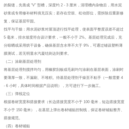
的裂缝，先凿成 “V” 型槽，深度约 2 - 3 厘米，清理槽内杂物后，用水泥
砂浆或专用修补材料填充压实；若存在空鼓、松动部位，需拆除后重新修
复，保证基层牢固。​
找平与干燥：用水泥砂浆对屋顶进行找平处理，使表面平整度误差不超过
5 毫米，排水坡度符合设计要求，一般不小于 2%。基层处理完成后，充
分晾晒或采用烘干设备，确保基层含水率不大于 9%，可通过铺设塑料薄
膜测试，若无明显水汽凝结则达到要求。​
（二）涂刷基层处理剂​
将基层处理剂搅拌均匀，用橡胶刮板或毛刷均匀涂刷在基层表面，涂刷时
要薄厚一致，不漏刷、不堆积。待基层处理剂干燥至不粘手（一般需要 4
- 6 小时，具体时间根据产品说明），方可进行下一步施工。​
（三）弹线定位​
根据卷材宽度和搭接要求（长边搭接宽度不小于 100 毫米，短边搭接宽度
不小于 150 毫米），在基层上弹出卷材铺贴控制线，保证卷材铺贴整齐、
搭接规范。​
（四）卷材铺贴​