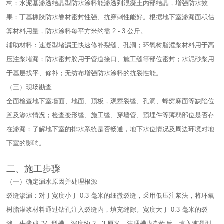
构；水泥基渗透结晶型防水涂料能渗透到混凝土内部结晶，增强防水效
果；丁基橡胶防水卷材密封性强、抗穿刺性能好。根据地下室渗漏面积估
算材料用量，防水涂料每平方米约需 2 - 3 公斤。​
辅助材料：速凝型堵漏王快速修补裂缝、孔洞；环氧树脂灌浆材料用于高
压注浆堵漏；防水密封胶用于管道接口、施工缝等部位密封；水泥砂浆用
于基层找平、修补；无纺布增强防水涂料的抗裂性能。​
（三）现场勘查​
全面检查地下室墙面、地面、顶板，观察裂缝、孔洞、蜂窝麻面等缺陷位
置及渗水情况；检查变形缝、施工缝、穿墙管、预埋件等薄弱部位是否存
在渗漏；了解地下室的排水系统是否畅通，地下水位情况及周边环境对地
下室的影响。​
二、施工步骤​
（一）确定漏水原因并处理根源​
裂缝渗漏：对于宽度小于 0.3 毫米的细微裂缝，采用低压注浆法，将环氧
树脂灌浆材料通过钻孔注入裂缝内，填充缝隙。宽度大于 0.3 毫米的裂
缝，先凿成 “V” 型槽，深度约 2 - 3 厘米，清理槽内杂物后，填入速凝型