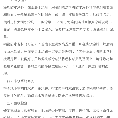
涂刷防水涂料：在基层干燥后，用毛刷或滚筒将防水涂料均匀涂刷在墙面
和地面，先涂刷易渗水的阴阳角、施工缝、穿墙管等部位，形成加强层。
然后进行大面积涂刷，一般涂刷 2 - 3 遍，每遍间隔时间根据涂料说明书
而定，涂层总厚度不小于 2 毫米。涂刷时应注意方向交叉，避免漏刷、流
坠。​
铺设防水卷材（可选）：若地下室漏水情况严重，可在防水涂料干燥后铺
设防水卷材。先在基层上涂刷一层基层处理剂，待其干燥后，将防水卷材
按规定尺寸裁剪好，用热熔法或冷粘法将卷材粘贴到基层上，确保卷材与
基层紧密贴合，卷材之间的搭接宽度应不小于 10 厘米，并进行密封处
理。​
（四）排水系统修复​
检查地下室的排水沟、集水井、排水泵等排水设施，清理堵塞的杂物，修
复破损的部件。确保排水系统畅通，防止积水导致再次漏水。​
（五）验收检查​
修复完成后，观察墙面、地面是否还有渗水痕迹。进行闭水试验（条件允
许时），在地下室地面蓄水，水位高度不低于 5 厘米，闭水时间不少于