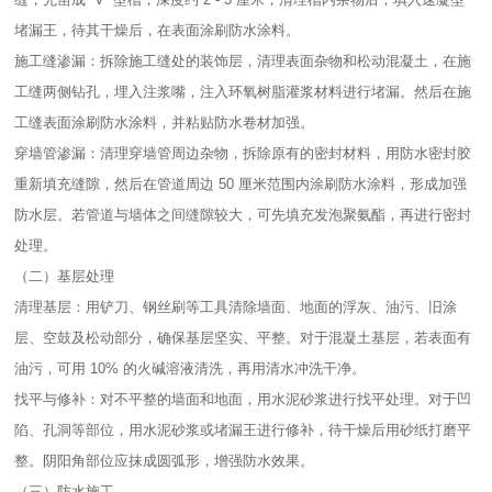
堵漏王，待其干燥后，在表面涂刷防水涂料。​
施工缝渗漏：拆除施工缝处的装饰层，清理表面杂物和松动混凝土，在施
工缝两侧钻孔，埋入注浆嘴，注入环氧树脂灌浆材料进行堵漏。然后在施
工缝表面涂刷防水涂料，并粘贴防水卷材加强。​
穿墙管渗漏：清理穿墙管周边杂物，拆除原有的密封材料，用防水密封胶
重新填充缝隙，然后在管道周边 50 厘米范围内涂刷防水涂料，形成加强
防水层。若管道与墙体之间缝隙较大，可先填充发泡聚氨酯，再进行密封
处理。​
（二）基层处理​
清理基层：用铲刀、钢丝刷等工具清除墙面、地面的浮灰、油污、旧涂
层、空鼓及松动部分，确保基层坚实、平整。对于混凝土基层，若表面有
油污，可用 10% 的火碱溶液清洗，再用清水冲洗干净。​
找平与修补：对不平整的墙面和地面，用水泥砂浆进行找平处理。对于凹
陷、孔洞等部位，用水泥砂浆或堵漏王进行修补，待干燥后用砂纸打磨平
整。阴阳角部位应抹成圆弧形，增强防水效果。​
（三）防水施工​